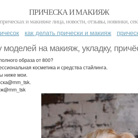
ПРИЧЕСКА И МАКИЯЖ
прическах и макияже лица, новости, отзывы, новинки, сек
ичесок
как делать прически и макияж
причес
 моделей на макияж, укладку, причё
полного образа от 800?
ссиональная косметика и средства стайлинга.
ы ниже мои.
ска@mm_tsk.
яж@mm_tsk