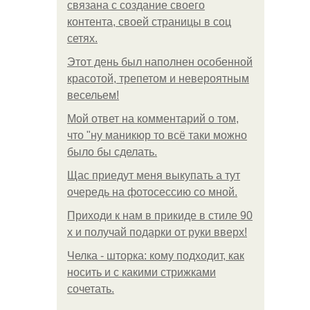
связана с создание своего
контента, своей страницы в соц
сетях.
Этот день был наполнен особенной
красотой, трепетом и невероятным
весельем!
Мой ответ на комментарий о том,
что "ну маникюр то всё таки можно
было бы сделать.
Щас приедут меня выкупать а тут
очередь на фотосессию со мной.
Приходи к нам в прикиде в стиле 90
х и получай подарки от руки вверх!
Челка - шторка: кому подходит, как
носить и с какими стрижками
сочетать.