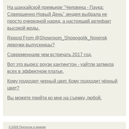
На шанхайской премьере "Человека - Паука:
Совершенно Новый День" зендея выбрала не
просто очередной наряд, а настоящий артефакт
высокой моды.
Repost From @Showroom_Shopogolik_Noginsk
девочки выпускницы?
Современнаяв чем встречать 2017 год.
Вот это вырез: роузи хантингтон - уайтли затмила
всех в эффектном платьe.
Кому подходит черный цвет. Кому подходит чёрный
цвет?
Вы можете прийти ко мне на съемку, любой.
© 2026 Прическа и макияж