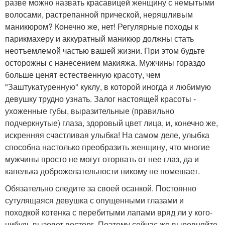
разве можно назвать красавицей женщину с немытыми
волосами, растрепанной прической, неряшливым
маникюром? Конечно же, нет! Регулярные походы к
парикмахеру и аккуратный маникюр должны стать
неотъемлемой частью вашей жизни. При этом будьте
осторожны с нанесением макияжа. Мужчины гораздо
больше ценят естественную красоту, чем
"Заштукатуренную" куклу, в которой иногда и любимую
девушку трудно узнать. Залог настоящей красоты -
ухоженные губы, выразительные (правильно
подчеркнутые) глаза, здоровый цвет лица, и, конечно же,
искренняя счастливая улыбка! На самом деле, улыбка
способна настолько преобразить женщину, что многие
мужчины просто не могут оторвать от нее глаз, да и
капелька доброжелательности никому не помешает.
Обязательно следите за своей осанкой. Постоянно
сутулящаяся девушка с опущенными глазами и
походкой котенка с перебитыми лапами вряд ли у кого-
нибудь вызовет восторг. Поэтому сейчас же выровняйте