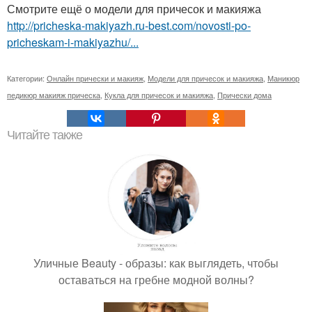
Смотрите ещё о модели для причесок и макияжа
http://pricheska-makiyazh.ru-best.com/novosti-po-
pricheskam-i-makiyazhu/...
Категории:
Онлайн прически и макияж
,
Модели для причесок и макияжа
,
Маникюр
педикюр макияж прическа
,
Кукла для причесок и макияжа
,
Прически дома
Читайте также
Уличные Beauty - образы: как выглядеть, чтобы
оставаться на гребне модной волны?