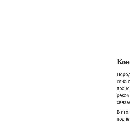
Кон
Перед
клиен
проце
реком
связа
В ито
подче