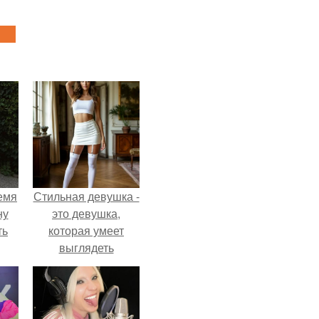
емя
Стильная девушка -
ну
это девушка,
ть
которая умеет
выглядеть
привлекательно и
элегантно в любои
ситуации.