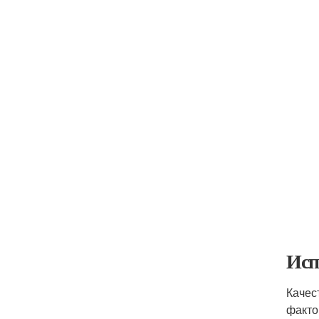
Исп
Качес
факто