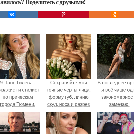
авилось? Поделитесь с друзьями!
Я Таня Гилева -
Сохраняйте мои
В последнее вр
изажист и стилист
точные черты лица,
я всё чаще од
по прическам
форму губ, линию
закономернос
города Тюмени.
скул, носа и разрез
замечаю.
глаз.