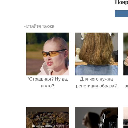
Понр
Читайте также
"Страшная? Ну да,
Для чего нужна
и что?
репетиция образа?
в