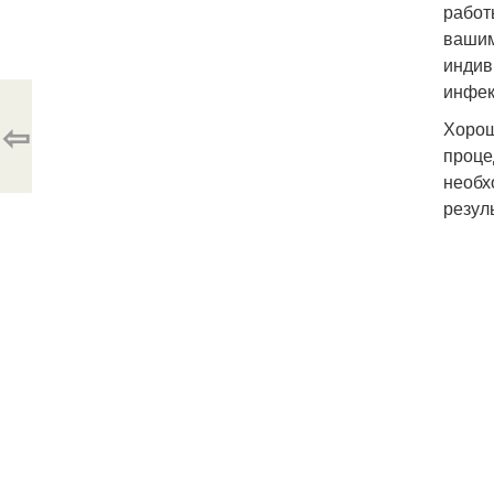
работ
вашим
индив
инфек
⇦
Хорош
проце
необх
резул