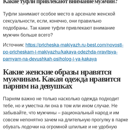
Какие туфли привлекают внимание мужчин?
Туфли занимают особое место в арсенале женской
сексуальности, если, конечно, они правильно
подобраны. Так какие туфли привлекают внимание
мужчин больше всего?
Источник:
https://pricheska-makiyazh.ru-best.com/novosti-
po-pricheskam-i-makiyazhu/kakaya-odezhda-nravitsya-
parnyam-na-devushkah-psiholog-i-ya-kakaya
Какие женские образы нравятся
мужчинам. Какая одежда нравится
парням на девушках
Парням важно не только насколько одежда подходит
тебе, но и уместна ли она в том или ином случае. Не
забывайте, что мужчины – рациональный народ и им
совсем непонятно зачем на длительную прогулку в парке
обувать лодочки на огромной шпильке и не удобную