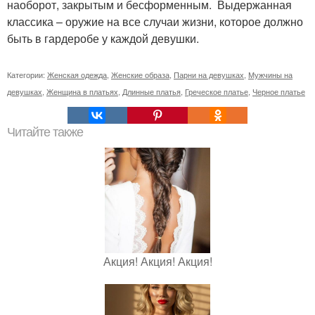
наоборот, закрытым и бесформенным. Выдержанная
классика – оружие на все случаи жизни, которое должно
быть в гардеробе у каждой девушки.
Категории:
Женская одежда
,
Женские образа
,
Парни на девушках
,
Мужчины на
девушках
,
Женщина в платьях
,
Длинные платья
,
Греческое платье
,
Черное платье
Читайте также
Акция! Акция! Акция!