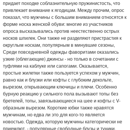
придает походке соблазнительную пружинистость, что
привлекает внимание к ягодицам. Между прочим, опрос
показал, что мужчины с большим вниманием относятся к
форме носка женской обуви: многие из участников
опроса высказывались против неестественно острых
носков шпилек. Они также не разделяют пристрастия к
округлым носкам, популярным в минувшие сезоны,
Среди повседневной одежды фаворитами оказались
узкие (облегающие) джинсы - но только в сочетании с
туфлями на каблуке или сапогами. Оказывается,
простые жилетки также пользуется успехом у мужчин,
равно как и блузки или кофты с глубоким декольте,
вырезом, открывающим ключицы и плечи. Особенно
бурную реакцию у сильного пола вызывают топы без
бретелей, топы, завязывающиеся на шее и кофты с V-
образным вырезом. Короткие юбки также нравятся
мужчинам, но едва ли это для кого-то является
новостью. Одежда, которую мужчины категорически не
приемлют, - популярные свободные блузы и туники.