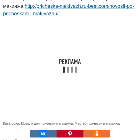
макияжа
http://pricheska-makiyazh.ru-best.com/novosti-po-
pricheskam-i-makiyazhu/...
Категории:
Модели для причесок и макияжа
,
Мастер причесок и макияжа