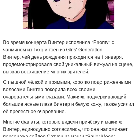
Во время концерта Винтер исполнила "Priority" с
чанмином из Tvxq и тэён из Girls' Generation.
Винтер, чей день рождения приходится на 1 января,
продемонстрировала свой уникальный вижуал на сцене,
вызвав восхищение многих зрителей.
С пышной чёлкой и прямыми, коротко подстриженными
волосами Винтер покорила всех своими
очаровательными глазами. Макияж, подчёркивающий
большие ясные глаза Винтер и белую кожу, также усилил
её прелестное очарование.
Многие фанаты, которые видели причёску и макияж
Винтер, единодушно согласились, что она напоминает
персонажа сейлор Сатурн из манги "Sailor Moon".