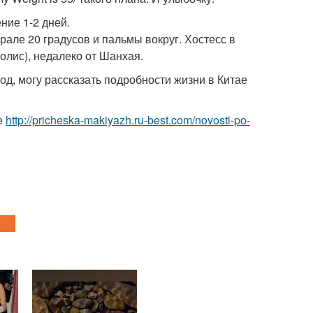
ние 1-2 дней.
врале 20 градусов и пальмы вокруг. Хостесс в
олис), недалеко от Шанхая.
год, могу рассказать подробности жизни в Китае
е
http://pricheska-makiyazh.ru-best.com/novosti-po-