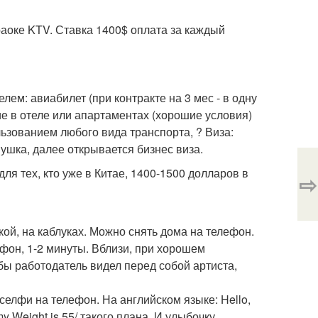
раоке KTV. Ставка 1400$ оплата за каждый
елем: авиабилет (при контракте на 3 мес - в одну
ние в отеле или апартаментах (хорошие условия)
льзованием любого вида транспорта, ? Виза:
ушка, далее открывается бизнес виза.
ля тех, кто уже в Китае, 1400-1500 долларов в
⇨
кой, на каблуках. Можно снять дома на телефон.
ефон, 1-2 минуты. Вблизи, при хорошем
бы работодатель видел перед собой артиста,
 селфи на телефон. На английском языке: Hello,
 my Weight is 55/ такого плана. И улыбочку.