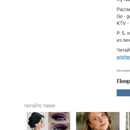
Рассм
Go - 
KTV -
P. S.
из лич
Читай
priche
Категори
Понр
Читайте также