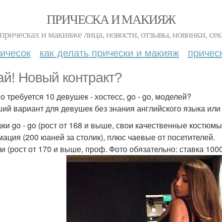
ПРИЧЕСКА И МАКИЯЖ
прическах и макияже лица, новости, отзывы, новинки, сек
ичесок
как делать прически и макияж
причес
ай! Новый контракт?
о требуется 10 девушек - хостесс, go - go, моделей?
ий вариант для девушек без знания английского языка ил
ки go - go (рост от 168 и выше, свои качественные костюмы
мация (200 юаней за столик), плюс чаевые от посетителей.
и (рост от 170 и выше, проф. Фото обязательно: ставка 100