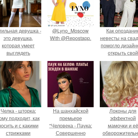
тильная девушка -
@Lyno_Moscow
Как опоздани
это девушка,
With @Repostapp.
невесты на сва
которая умеет
помогло дизайн
выглядеть
открыть свой
привлекательно и
бренд.
легантно в любои
ситуации.
Челка - шторка:
На шанхайской
Локоны для
ому подходит, как
премьере
эффектной
носить и с какими
"Человека - Паука:
мамочки и е
стрижками
Совершенно
обворожительн