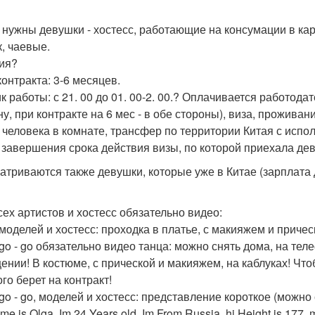
 нужны девушки - хостесс, работающие на консумации в ка
к, чаевые.
ия?
контракта: 3-6 месяцев.
 работы: с 21. 00 до 01. 00-2. 00.? Оплачивается работодат
ну, при контракте на 6 мес - в обе стороны), виза, прожива
3 человека в комнате, трансфер по территории Китая с испо
 завершения срока действия визы, по которой приехала дев
атриваются также девушки, которые уже в Китае (зарплата д
сех артистов и хостесс обязательно видео:
 моделей и хостесс: проходка в платье, с макияжем и причес
 go - go обязательно видео танца: можно снять дома, на тел
ении! В костюме, с прической и макияжем, на каблуках! Что
го берет на контракт!
 go - go, моделей и хостесс: представление короткое (можно
e is Olga, Im 24 Years old, Im From Russia, hi Height is 177,