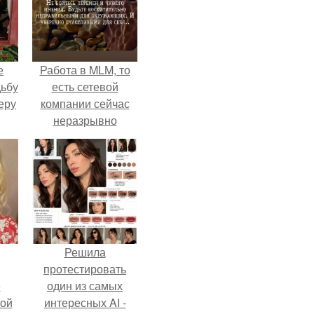
е
Работа в MLM, то
дьбу
есть сетевой
еру
компании сейчас
неразрывно
связана с создание
своего контента,
своей страницы в
соц сетях.
Решила
протестировать
ё
один из самых
ой
интересных AI -