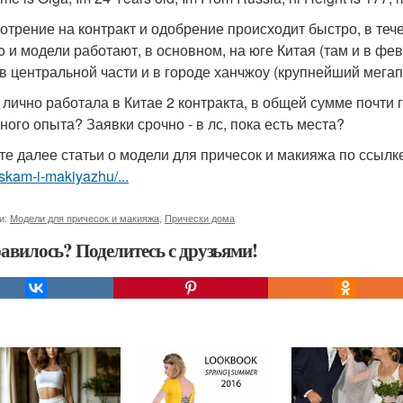
отрение на контракт и одобрение происходит быстро, в тече
go и модели работают, в основном, на юге Китая (там и в фе
 в центральной части и в городе ханчжоу (крупнейший мегап
 я лично работала в Китае 2 контракта, в общей сумме почти 
ного опыта? Заявки срочно - в лс, пока есть места?
те далее статьи о модели для причесок и макияжа по ссылк
skam-i-makiyazhu/...
и:
Модели для причесок и макияжа
,
Прически дома
авилось? Поделитесь с друзьями!