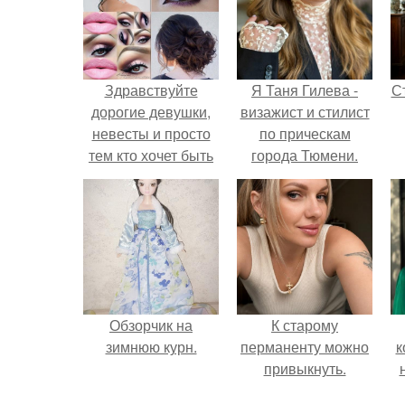
Здравствуйте
Я Таня Гилева -
С
дорогие девушки,
визажист и стилист
невесты и просто
по прическам
тем кто хочет быть
города Тюмени.
красивой и
устроить себе
э
праздник
предлагаю вам мои
услуги:
Обзорчик на
К старому
зимнюю курн.
перманенту можно
к
привыкнуть.