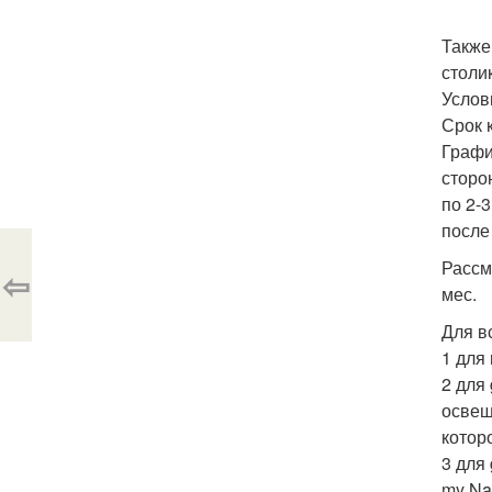
Также
столи
Услов
Срок 
График
сторо
по 2-
после
Рассм
⇦
мес.
Для в
1 для
2 для
освещ
которо
3 для
my Nam