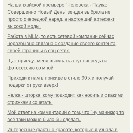
На шанхайской премьере "Человека - Паука:
Совершенно Новый День" зендея выбрала не
просто очередной наряд, а настоящий артефакт
высокой моды.
Работа в MLM, то есть сетевой компании сейчас
неразрывно связана с создание своего контента,
своей страницы в соц сетях.
Щас приедут меня выкупать а тут очередь на
фотосессию со мной.
Приходи к нам в прикиде в стиле 90 х и получай
подарки от руки вверх!
Челка - шторка: кому подходит, как носить и с какими
стрижками сочетать.
Мой ответ на комментарий о том, что "ну маникюр то
всё таки можно было бы сделать.
Интересные факты о красоте, которые я узнала в