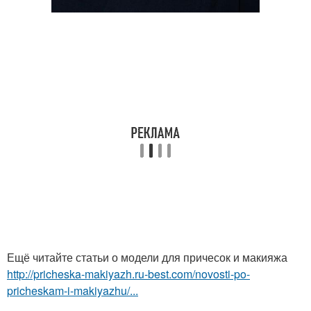
Ещё читайте статьи о модели для причесок и макияжа
http://pricheska-makiyazh.ru-best.com/novosti-po-
pricheskam-i-makiyazhu/...