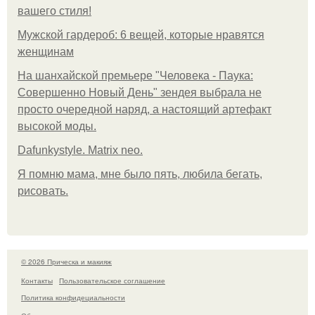
вашего стиля!
Мужской гардероб: 6 вещей, которые нравятся
женщинам
На шанхайской премьере "Человека - Паука:
Совершенно Новый День" зендея выбрала не
просто очередной наряд, а настоящий артефакт
высокой моды.
Dafunkystyle. Matrix neo.
Я помню мама, мне было пять, любила бегать,
рисовать.
© 2026 Прическа и макияж
Контакты
Пользовательское соглашение
Политика конфидециальности