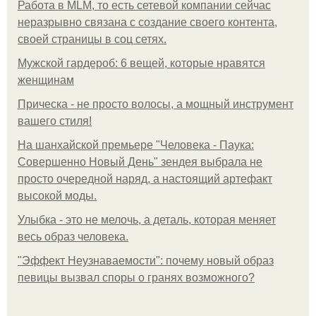
Работа в MLM, то есть сетевой компании сейчас
неразрывно связана с создание своего контента,
своей страницы в соц сетях.
Мужской гардероб: 6 вещей, которые нравятся
женщинам
Прическа - не просто волосы, а мощный инструмент
вашего стиля!
На шанхайской премьере "Человека - Паука:
Совершенно Новый День" зендея выбрала не
просто очередной наряд, а настоящий артефакт
высокой моды.
Улыбка - это не мелочь, а деталь, которая меняет
весь образ человека.
"Эффект Неузнаваемости": почему новый образ
певицы вызвал споры о гранях возможного?