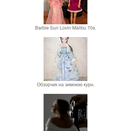
Barbie Sun Lovin Malibu 70s.
Обзорчик на зимнюю курн.