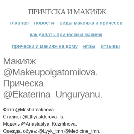
ПРИЧЕСКА И МАКИЯЖ
главная
новости
виды макияжа и причесок
как делать прически и макияж
прически и макияж на дому
игры
отзывы
Макияж
@Makeupolgatomilova.
Прическа
@Ekaterina_Unguryanu.
Фото @Moshamakeeva.
Стилист @Liliyasidorova_ls.
Модель @Anastasiya. Kuzminova.
Одежда, обувь: @Lyyk_tmn @Medicine_tmn.