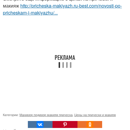
макияж
http://pricheska-makiyazh.ru-best.com/novosti-po-
pricheskam-i-makiyazhu/...
Категории:
Маникюр педикюр макияж прическа
,
Цены на прически и макияж