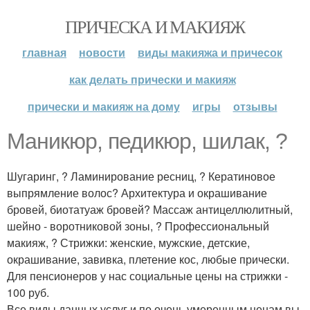
ПРИЧЕСКА И МАКИЯЖ
главная
новости
виды макияжа и причесок
как делать прически и макияж
прически и макияж на дому
игры
отзывы
Маникюр, педикюр, шилак, ?
Шугаринг, ? Ламинирование ресниц, ? Кератиновое
выпрямление волос? Архитектура и окрашивание
бровей, биотатуаж бровей? Массаж антицеллюлитный,
шейно - воротниковой зоны, ? Профессиональный
макияж, ? Стрижки: женские, мужские, детские,
окрашивание, завивка, плетение кос, любые прически.
Для пенсионеров у нас социальные цены на стрижки -
100 руб.
Все виды данных услуг и по очень умеренным ценам вы