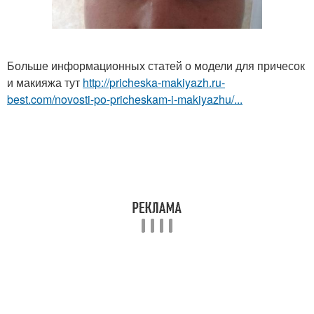
Больше информационных статей о модели для причесок
и макияжа тут
http://pricheska-makiyazh.ru-
best.com/novosti-po-pricheskam-i-makiyazhu/...