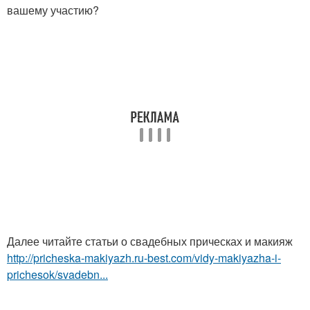
вашему участию?
Далее читайте статьи о свадебных прическах и макияж
http://pricheska-makiyazh.ru-best.com/vidy-makiyazha-i-
prichesok/svadebn...