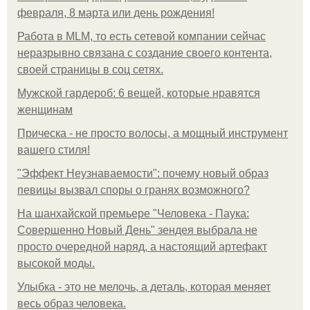
февраля, 8 марта или день рождения!
Работа в MLM, то есть сетевой компании сейчас
неразрывно связана с создание своего контента,
своей страницы в соц сетях.
Мужской гардероб: 6 вещей, которые нравятся
женщинам
Прическа - не просто волосы, а мощный инструмент
вашего стиля!
"Эффект Неузнаваемости": почему новый образ
певицы вызвал споры о гранях возможного?
На шанхайской премьере "Человека - Паука:
Совершенно Новый День" зендея выбрала не
просто очередной наряд, а настоящий артефакт
высокой моды.
Улыбка - это не мелочь, а деталь, которая меняет
весь образ человека.