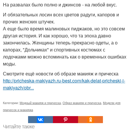
На развалах было полно и джинсов - на любой вкус.
И обязательных лосин всех цветов радуги, капоров и
прочих женских штучек.
А еще было время малиновых пиджаков, но это совсем
другая история. И как хорошо, что та эпоха давно
закончилась. Женщины теперь прекрасно одеты, а о
капорах, "Дольчиках" и спортивных костюмах с
лодочками можно вспоминать как о временных ошибках
моды.
Смотрите ещё новости об образе макияж и прическа
http://pricheska-makiyazh.ru-best.com/kak-delat-pricheski-i-
makiyazh/obr...
Категории:
Модный макияж и прическа
,
Образ макияж и прическа
,
Модели для
причесок и макияжа
Читайте также