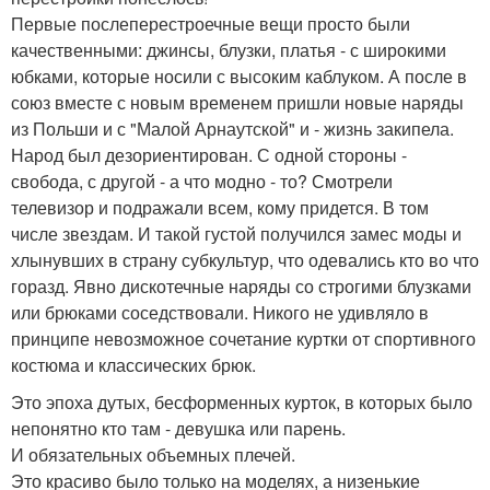
Первые послеперестроечные вещи просто были
качественными: джинсы, блузки, платья - с широкими
юбками, которые носили с высоким каблуком. А после в
союз вместе с новым временем пришли новые наряды
из Польши и с "Малой Арнаутской" и - жизнь закипела.
Народ был дезориентирован. С одной стороны -
свобода, с другой - а что модно - то? Смотрели
телевизор и подражали всем, кому придется. В том
числе звездам. И такой густой получился замес моды и
хлынувших в страну субкультур, что одевались кто во что
горазд. Явно дискотечные наряды со строгими блузками
или брюками соседствовали. Никого не удивляло в
принципе невозможное сочетание куртки от спортивного
костюма и классических брюк.
Это эпоха дутых, бесформенных курток, в которых было
непонятно кто там - девушка или парень.
И обязательных объемных плечей.
Это красиво было только на моделях, а низенькие