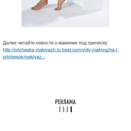
Далее читайте новости о макияже под прическу
http://pricheska-makiyazh.ru-best.com/vidy-makiyazha-i-
prichesok/makiyaz...