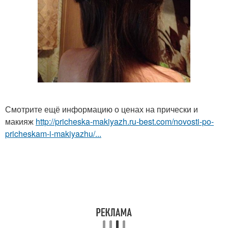
Смотрите ещё информацию о ценах на прически и
макияж
http://pricheska-makiyazh.ru-best.com/novosti-po-
pricheskam-i-makiyazhu/...