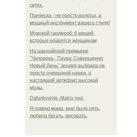
сетях.
Прическа - не просто волосы, а
мощный инструмент вашего стиля!
Мужской гардероб: 6 вещей,
которые нравятся женщинам
На шанхайской премьере
"Человека - Паука: Совершенно
Новый День" зендея выбрала не
просто очередной наряд, а
настоящий артефакт высокой
моды.
Dafunkystyle. Matrix neo.
Я помню мама, мне было пять,
любила бегать, рисовать.