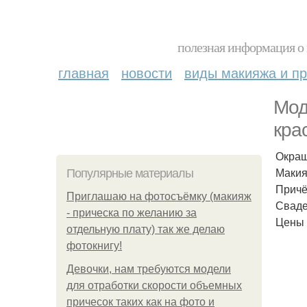
полезная информация о 
главная
новости
виды макияжа и пр
Мод
кра
Окраш
Макия
Популярные материалы
Причё
Приглашаю на фотосъёмку (макияж
Сваде
- прическа по желанию за
Цены 
отдельную плату) так же делаю
фотокнигу!
Девочки, нам требуются модели
для отработки скорости объемных
причесок таких как на фото и