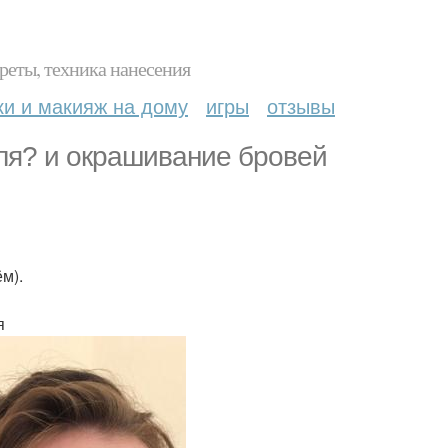
реты, техника нанесения
ки и макияж на дому
игры
отзывы
ля? и окрашивание бровей
м).
я