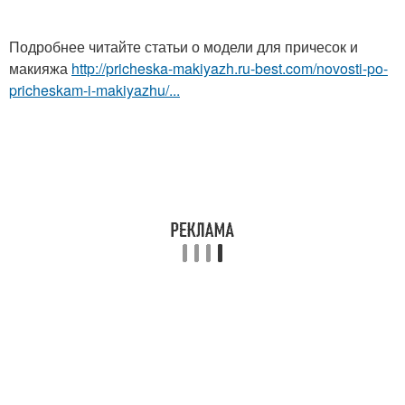
Подробнее читайте статьи о модели для причесок и
макияжа
http://pricheska-makiyazh.ru-best.com/novosti-po-
pricheskam-i-makiyazhu/...