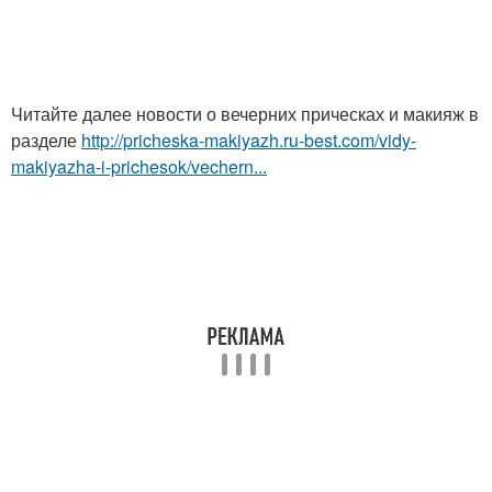
Читайте далее новости о вечерних прическах и макияж в
разделе
http://pricheska-makiyazh.ru-best.com/vidy-
makiyazha-i-prichesok/vechern...