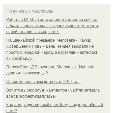
Популярные материалы
Работа в MLM, то есть сетевой компании сейчас
неразрывно связана с создание своего контента,
своей страницы в соц сетях.
На шанхайской премьере "Человека - Паука:
Совершенно Новый День" зендея выбрала не
просто очередной наряд, а настоящий артефакт
высокой моды.
Repost From @Showroom_Shopogolik_Noginsk
девочки выпускницы?
Современнаяв чем встречать 2017 год.
Вот это вырез: роузи хантингтон - уайтли затмила
всех в эффектном платьe.
Кому подходит черный цвет. Кому подходит чёрный
цвет?