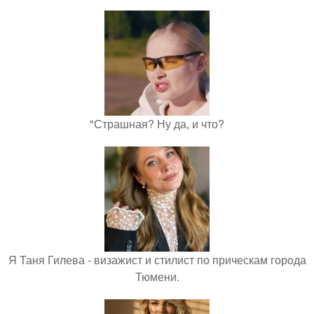
"Страшная? Ну да, и что?
Я Таня Гилева - визажист и стилист по прическам города
Тюмени.