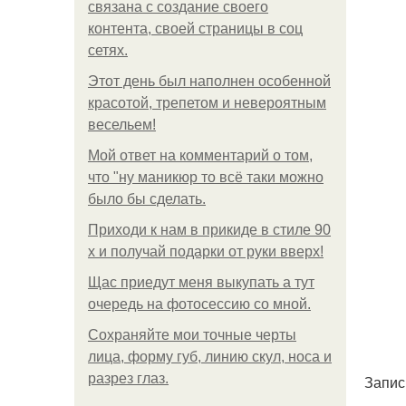
связана с создание своего
контента, своей страницы в соц
сетях.
Этот день был наполнен особенной
красотой, трепетом и невероятным
весельем!
Мой ответ на комментарий о том,
что "ну маникюр то всё таки можно
было бы сделать.
Приходи к нам в прикиде в стиле 90
х и получай подарки от руки вверх!
Щас приедут меня выкупать а тут
очередь на фотосессию со мной.
Сохраняйте мои точные черты
лица, форму губ, линию скул, носа и
разрез глаз.
Запис