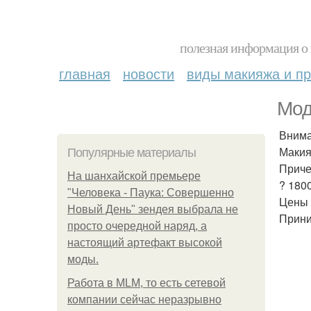
полезная информация о 
главная
новости
виды макияжа и пр
Мод
Внима
Макия
Популярные материалы
Приче
На шанхайской премьере
? 180
"Человека - Паука: Совершенно
Цены 
Новый День" зендея выбрала не
Прини
просто очередной наряд, а
настоящий артефакт высокой
моды.
Работа в MLM, то есть сетевой
компании сейчас неразрывно