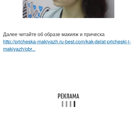
Далее читайте об образе макияж и прическа
http://pricheska-makiyazh.ru-best.com/kak-delat-pricheski-i-
makiyazh/obr...