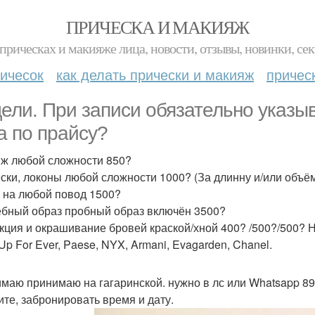
ПРИЧЕСКА И МАКИЯЖ
прическах и макияже лица, новости, отзывы, новинки, сек
ичесок
как делать прически и макияж
причес
ели. При записи обязательно указыв
а по прайсу?
ж любой сложности 850?
ски, локоны любой сложности 1000? (За длинну и/или объём 
 на любой повод 1500?
бный образ пробный образ включён 3500?
кция и окрашивание бровей краской/хной 400? /500?/500? Н
Up For Ever, Paese, NYX, Armani, Evagarden, Chanel.
маю принимаю на гагаринской. нужно в лс или Whatsapp 8
те, забронировать время и дату.