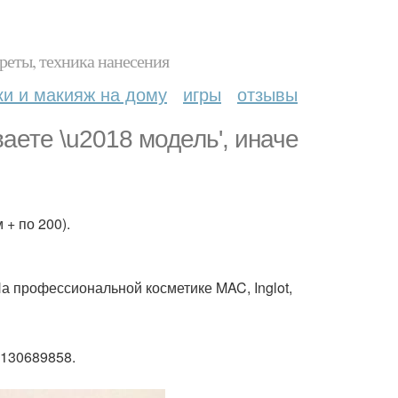
реты, техника нанесения
ки и макияж на дому
игры
отзывы
аете \u2018 модель', иначе
+ по 200).
а профессиональной косметике MAC, Inglot,
9130689858.