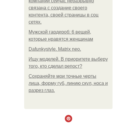
компании сейчас неразрывно
связана с создание своего
контента, своей страницы в соц
сетях.
Мужской гардероб: 6 вещей,
которые нравятся женщинам
Dafunkystyle. Matrix neo.
Ищу моделей. В приоритете выберу
того, кто сделал репост?
Сохраняйте мои точные черты
лица, форму губ, линию скул, носа и
разрез глаз.