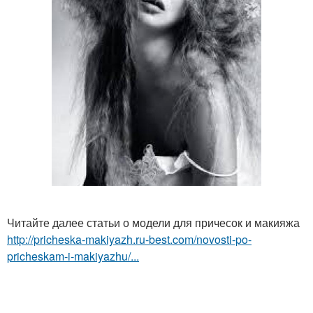
Читайте далее статьи о модели для причесок и макияжа
http://pricheska-makiyazh.ru-best.com/novosti-po-
pricheskam-i-makiyazhu/...