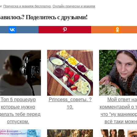
и:
Прическа и макияж бесплатно
,
Онлайн прически и макияж
авилось? Поделитесь с друзьями!
Топ 5 процедур
Princess_советы. ?
Мой ответ на
которые нужно
10.
комментарий о т
делать тебе перед
что "ну маникюр
отпуском.
всё таки мож
было бы сделат