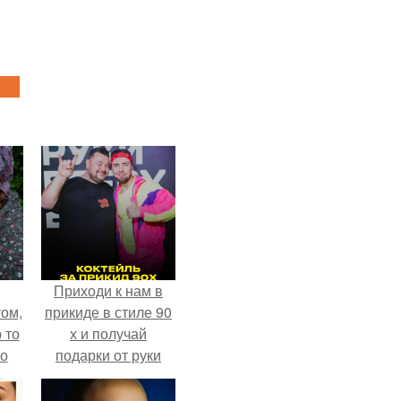
Приходи к нам в
ом,
прикиде в стиле 90
 то
х и получай
но
подарки от руки
ь.
вверх!