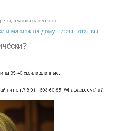
реты, техника нанесения
ки и макияж на дому
игры
отзывы
ичёски?
лины 35-40 см/или длинные.
н и по т.? 8 911-603-60-85 (Whatsapp, смс) и?