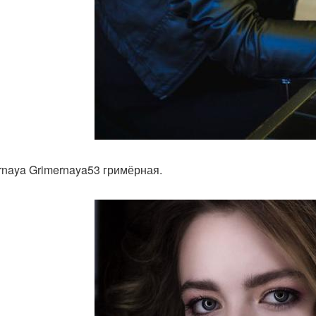
rnaya Grimernaya53 гримёрная.