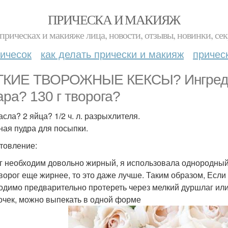
ПРИЧЕСКА И МАКИЯЖ
прическах и макияже лица, новости, отзывы, новинки, сек
ичесок
как делать прически и макияж
причес
КИЕ ТВОРОЖНЫЕ КЕКСЫ? Ингредиент
ара? 130 г творога?
асла? 2 яйца? 1/2 ч. л. разрыхлителя.
ная пудра для посыпки.
товление:
г необходим довольно жирный, я использовала однородный 
творог еще жирнее, то это даже лучше. Таким образом, Если 
одимо предварительно протереть через мелкий дуршлаг или с
чек, можно выпекать в одной форме