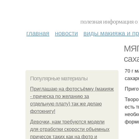
полезная информация о 
главная
новости
виды макияжа и пр
МЯГ
сах
70 г м
сахар
Популярные материалы
Приго
Приглашаю на фотосъёмку (макияж
- прическа по желанию за
Творо
отдельную плату) так же делаю
есть 
фотокнигу!
необх
формо
Девочки, нам требуются модели
для отработки скорости объемных
причесок таких как на фото и