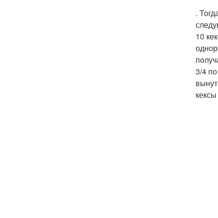
. Тог
следу
10 ке
однор
получ
3/4 п
вынут
кексы