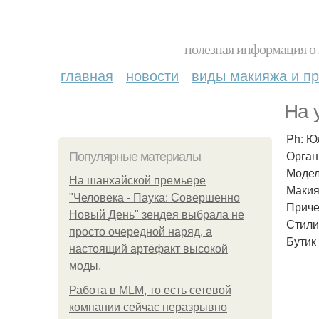
полезная информация о 
главная
новости
виды макияжа и пр
На 
Ph: Ю
Орган
Популярные материалы
Модел
На шанхайской премьере
Макия
"Человека - Паука: Совершенно
Приче
Новый День" зендея выбрала не
Стили
просто очередной наряд, а
Бутик
настоящий артефакт высокой
моды.
Работа в MLM, то есть сетевой
компании сейчас неразрывно