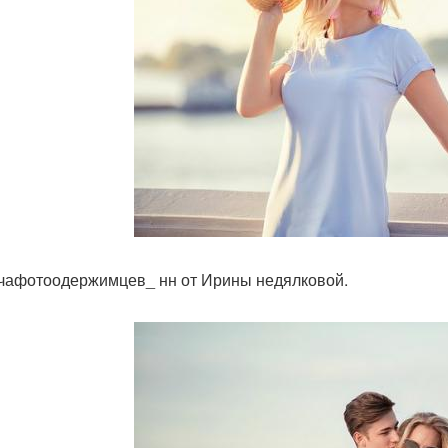
чафотоодержимцев_ нн от Ирины недялковой.