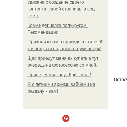
связана с создание своего
контента, своей страницы в соц
сетях.
Кому идет челка полукругом.
Рекомендации
Приходи к нам в прикиде в стиле 90
х и получай подарки от руки вверх!
Щас приедут меня выкупать а тут
очередь на фотосессию со мной.
Привет, меня зовут Кристина?
Встре
Я с летними яркими вайбами на
раздачу к вам!