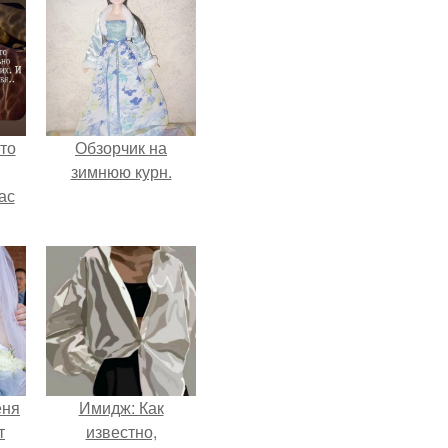
то
Обзорчик на
зимнюю курн.
ас
ние
а,
ы в
еня
Имидж: Как
т
известно,