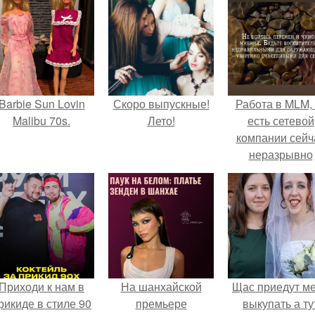
Barbie Sun Lovin
Скоро выпускные!
Работа в MLM, 
Malibu 70s.
Лето!
есть сетевой
компании сейч
неразрывно
связана с созда
своего контент
своей страниц
соц сетях.
Приходи к нам в
На шанхайской
Щас приедут м
рикиде в стиле 90
премьере
выкупать а ту