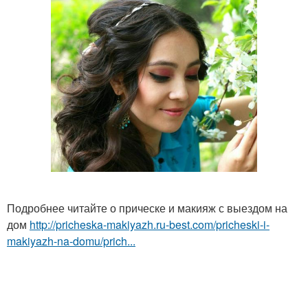
Подробнее читайте о прическе и макияж с выездом на
дом
http://pricheska-makiyazh.ru-best.com/pricheski-i-
makiyazh-na-domu/prich...