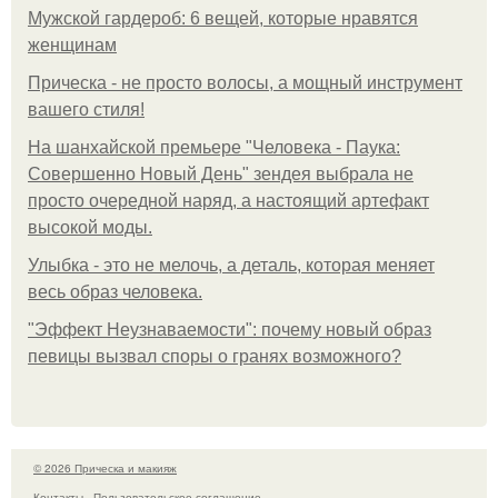
Мужской гардероб: 6 вещей, которые нравятся
женщинам
Прическа - не просто волосы, а мощный инструмент
вашего стиля!
На шанхайской премьере "Человека - Паука:
Совершенно Новый День" зендея выбрала не
просто очередной наряд, а настоящий артефакт
высокой моды.
Улыбка - это не мелочь, а деталь, которая меняет
весь образ человека.
"Эффект Неузнаваемости": почему новый образ
певицы вызвал споры о гранях возможного?
© 2026 Прическа и макияж
Контакты
Пользовательское соглашение