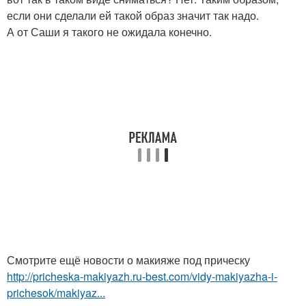
если они сделали ей такой образ значит так надо.
А от Саши я такого не ожидала конечно.
Смотрите ещё новости о макияже под прическу
http://pricheska-makiyazh.ru-best.com/vidy-makiyazha-i-
prichesok/makiyaz...