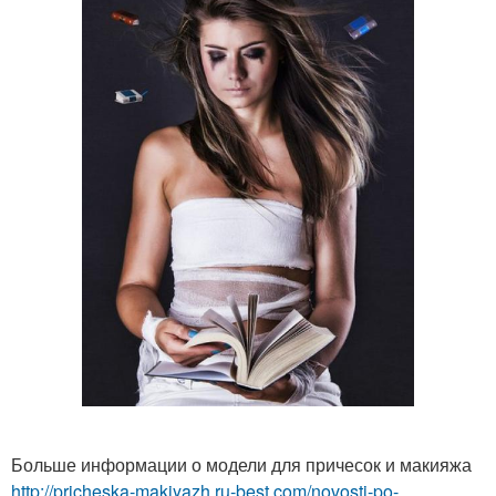
Больше информации о модели для причесок и макияжа
http://pricheska-makiyazh.ru-best.com/novosti-po-