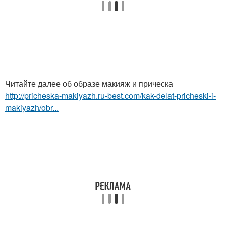
Читайте далее об образе макияж и прическа
http://pricheska-makiyazh.ru-best.com/kak-delat-pricheski-i-
makiyazh/obr...