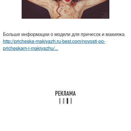
Больше информации о модели для причесок и макияжа
http://pricheska-makiyazh.ru-best.com/novosti-po-
pricheskam-i-makiyazhu/...