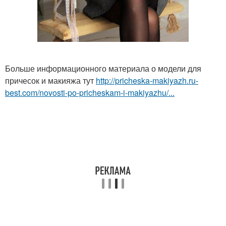
Больше информационного материала о модели для
причесок и макияжа тут
http://pricheska-makiyazh.ru-
best.com/novosti-po-pricheskam-i-makiyazhu/...