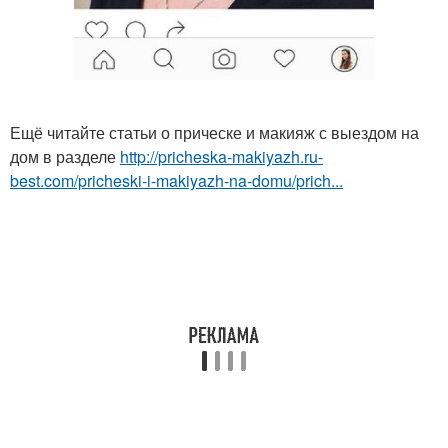
Ещё читайте статьи о прическе и макияж с выездом на
дом в разделе
http://pricheska-makiyazh.ru-
best.com/pricheski-i-makiyazh-na-domu/prich...