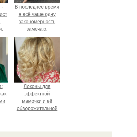
 -
В последнее время
ист
я всё чаще одну
м
закономерность
и.
замечаю.
а:
Локоны для
как
эффектной
ими
мамочки и её
обворожительной
дочурки.