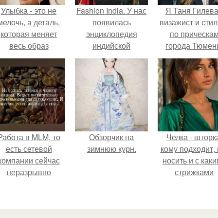
Улыбка - это не
Fashion India. У нас
Я Таня Гилева
мелочь, а деталь,
появилась
визажист и стил
которая меняет
энциклопедия
по прическа
весь образ
индийской
города Тюмен
человека.
национальной
одежды от
издательства канон
- плюс.
Работа в MLM, то
Обзорчик на
Челка - шторк
есть сетевой
зимнюю курн.
кому подходит, 
компании сейчас
носить и с как
неразрывно
стрижками
вязана с создание
сочетать.
своего контента,
своей страницы в