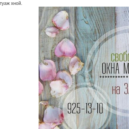
туаж хной.