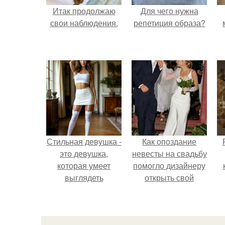
Итак продолжаю
Для чего нужна
свои наблюдения.
репетиция образа?
Стильная девушка -
Как опоздание
это девушка,
невесты на свадьбу
которая умеет
помогло дизайнеру
выглядеть
открыть свой
привлекательно и
бренд.
с
элегантно в любои
ситуации.