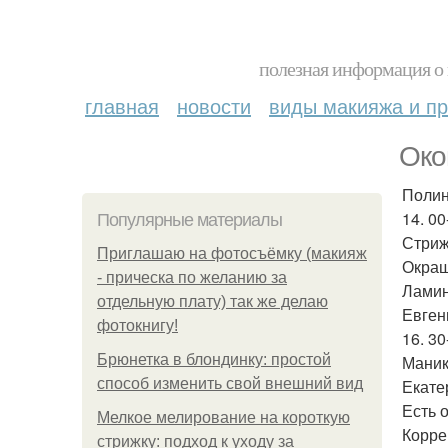
полезная информация о 
главная
новости
виды макияжа и пр
Око
Полин
14. 00
Популярные материалы
Стриж
Приглашаю на фотосъёмку (макияж
Окраш
- прическа по желанию за
Ламин
отдельную плату) так же делаю
Евген
фотокнигу!
16. 30
Брюнетка в блондинку: простой
Маник
способ изменить свой внешний вид
Екате
Есть 
Мелкое мелирование на короткую
Корре
стрижку: подход к уходу за