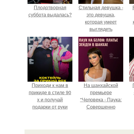
Плодотворная
Стильная девушка -
суббота выдалась?
это девушка,
которая умеет
выглядеть
привлекательно и
с
элегантно в любои
ситуации.
Приходи к нам в
На шанхайской
прикиде в стиле 90
премьере
х и получай
"Человека - Паука:
подарки от руки
Совершенно
вверх!
Новый День"
зендея выбрала не
просто очередной