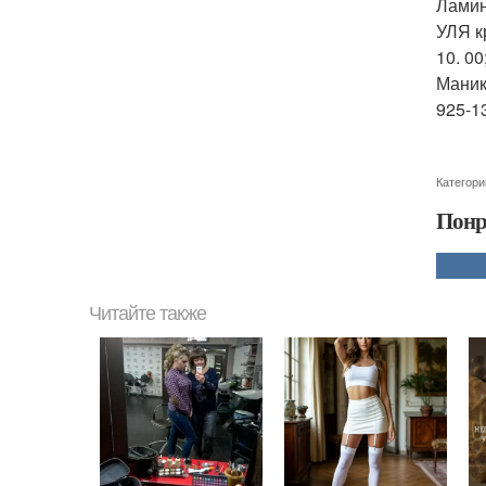
Ламин
УЛЯ к
10. 00
Маник
925-1
Категори
Понр
Читайте также