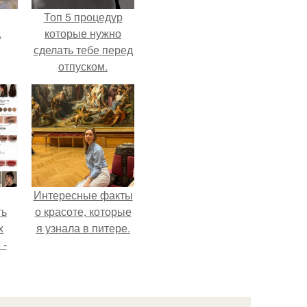
Топ 5 процедур
.
которые нужно
сделать тебе перед
отпуском.
Интересные факты
ть
о красоте, которые
х
я узнала в питере.
 -
юти