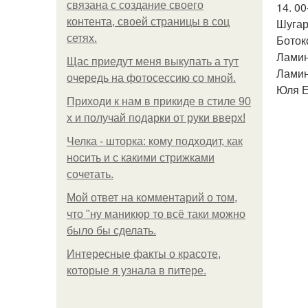
связана с создание своего
14. 00
контента, своей страницы в соц
Шугар
сетях.
Боток
Ламин
Щас приедут меня выкупать а тут
Ламин
очередь на фотосессию со мной.
Юля Е
Приходи к нам в прикиде в стиле 90
х и получай подарки от руки вверх!
Челка - шторка: кому подходит, как
носить и с какими стрижками
сочетать.
Мой ответ на комментарий о том,
что "ну маникюр то всё таки можно
было бы сделать.
Интересные факты о красоте,
которые я узнала в питере.