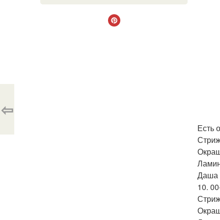
⇦
Есть 
Стриж
Окраш
Ламин
Даша 
10. 00
Стриж
Окраш