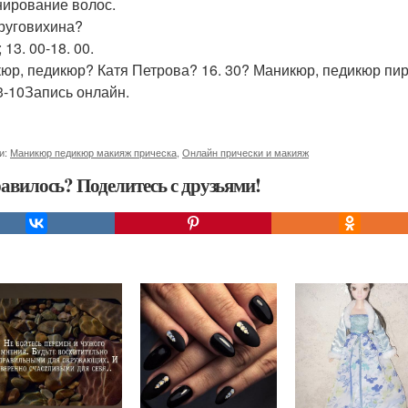
ирование волос.
руговихина?
; 13. 00-18. 00.
юр, педикюр? Катя Петрова? 16. 30? Маникюр, педикюр пи
3-10Запись онлайн.
и:
Маникюр педикюр макияж прическа
,
Онлайн прически и макияж
авилось? Поделитесь с друзьями!