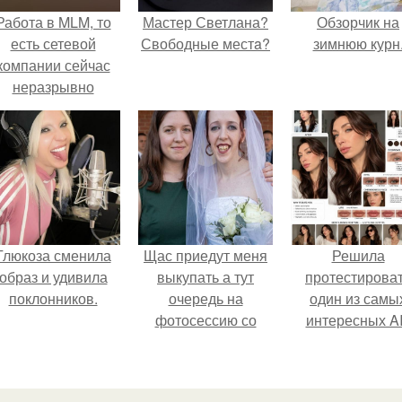
Работа в MLM, то
Мастер Светлана?
Обзорчик на
есть сетевой
Свободные местa?
зимнюю курн
компании сейчас
неразрывно
вязана с создание
своего контента,
своей страницы в
соц сетях.
Глюкоза сменила
Щас приедут меня
Решила
образ и удивила
выкупать а тут
протестирова
поклонников.
очередь на
один из самы
фотосессию со
интересных AI
мной.
промтов для бь
- анализа.