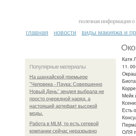
полезная информация о 
главная
новости
виды макияжа и пр
Око
Катя 
11. 00
Популярные материалы
Окраш
На шанхайской премьере
Биота
"Человека - Паука: Совершенно
Корре
Новый День" зендея выбрала не
Мейк 
просто очередной наряд, а
Ксени
настоящий артефакт высокой
Есть 
моды.
Консу
Работа в MLM, то есть сетевой
Перма
компании сейчас неразрывно
ОЛЯ п