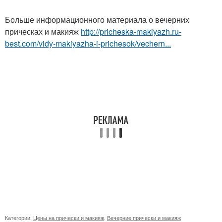
Больше информационного материала о вечерних
прическах и макияж
http://pricheska-makiyazh.ru-
best.com/vidy-makiyazha-i-prichesok/vechern...
Категории:
Цены на прически и макияж
,
Вечерние прически и макияж