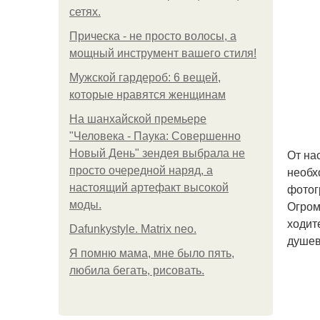
сетях.
Прическа - не просто волосы, а
мощный инструмент вашего стиля!
Мужской гардероб: 6 вещей,
которые нравятся женщинам
На шанхайской премьере
"Человека - Паука: Совершенно
От на
Новый День" зендея выбрала не
необх
просто очередной наряд, а
фотог
настоящий артефакт высокой
Огром
моды.
ходит
Dafunkystyle. Matrix neo.
душев
Я помню мама, мне было пять,
любила бегать, рисовать.