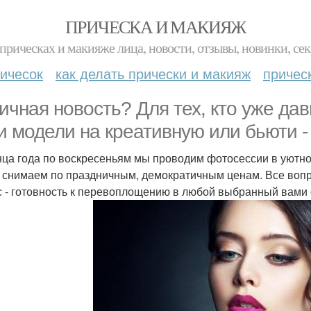
ПРИЧЕСКА И МАКИЯЖ
прическах и макияже лица, новости, отзывы, новинки, сек
ичесок
как делать прически и макияж
причес
ичная новость? Для тех, кто уже дав
и модели на креативную или бьюти -
нца года по воскресеньям мы проводим фотосессии в уютно
 снимаем по праздничным, демократичным ценам. Все вопро
с - готовность к перевоплощению в любой выбранный вами 