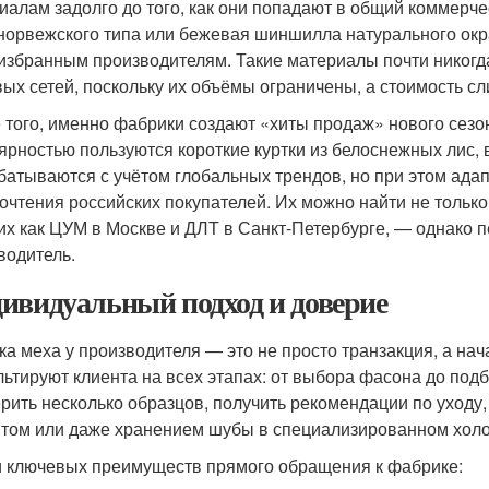
иалам задолго до того, как они попадают в общий коммерч
норвежского типа или бежевая шиншилла натурального окрас
избранным производителям. Такие материалы почти никогд
вых сетей, поскольку их объёмы ограничены, а стоимость с
 того, именно фабрики создают «хиты продаж» нового сезон
ярностью пользуются короткие куртки из белоснежных лис,
батываются с учётом глобальных трендов, но при этом адап
очтения российских покупателей. Их можно найти не только
их как ЦУМ в Москве и ДЛТ в Санкт-Петербурге, — однако п
водитель.
ивидуальный подход и доверие
ка меха у производителя — это не просто транзакция, а н
льтируют клиента на всех этапах: от выбора фасона до под
рить несколько образцов, получить рекомендации по уходу,
том или даже хранением шубы в специализированном хол
 ключевых преимуществ прямого обращения к фабрике: