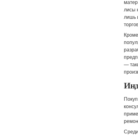
матер
лисы 
лишь 
торго
Кроме
попул
разра
предп
— так
произ
Инд
Покуп
консу
приме
ремон
Среди