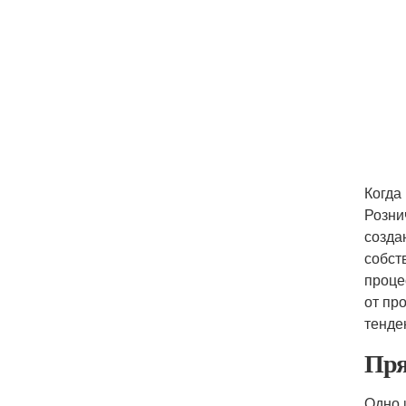
Когда
Розни
созда
собст
проце
от пр
тенде
Пря
Одно 