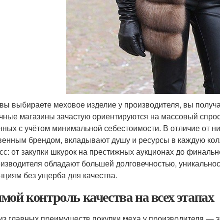
 вы выбираете меховое изделие у производителя, вы получа
чные магазины зачастую ориентируются на массовый спрос,
нных с учётом минимальной себестоимости. В отличие от н
венным брендом, вкладывают душу и ресурсы в каждую кол
сс: от закупки шкурок на престижных аукционах до финальн
оизводителя обладают большей долговечностью, уникально
нциям без ущерба для качества.
мой контроль качества на всех этапах
из главных преимуществ покупки меха у производителя — э