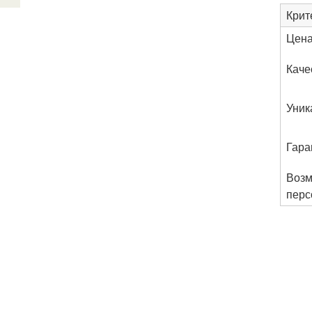
Крит
Цен
Каче
Уник
Гара
Возм
перс