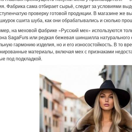
ия. Фабрика сама отбирает сырьё, следит за условиями выд
ступенчатую проверку готовой продукции. В магазине же вы 
 шкурок сшита шуба, как они обрабатывались и сколько пр
мер, на меховой фабрике «Русский мех» используются толь
она SagaFurs или редкая бежевая шиншилла натурального о
льную гармонию изделия, но и его износостойкость. В то вр
нированные материалы, включая мех с признаками недоста
ые под подкладкой.