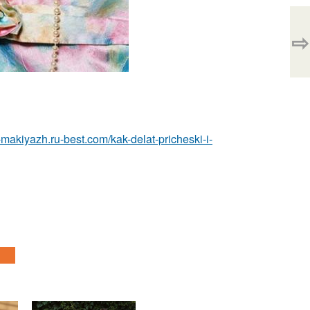
⇨
a-makiyazh.ru-best.com/kak-delat-pricheski-i-