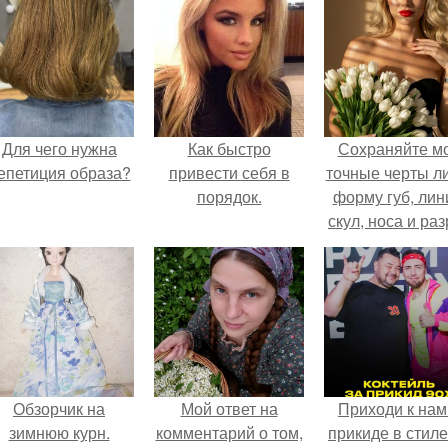
Для чего нужна
Как быстро
Сохраняйте м
епетиция образа?
привести себя в
точные черты ли
порядок.
форму губ, ли
скул, носа и раз
глаз.
Обзорчик на
Мой ответ на
Приходи к нам
зимнюю курн.
комментарий о том,
прикиде в стиле