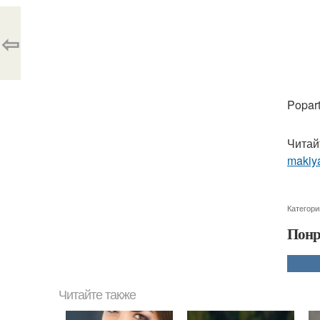
⇦
Popart
Читай
makiya
Категори
Понр
Читайте также