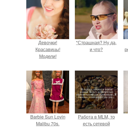
Девочки!
"Страшная? Ну да,
Красавицы!
и что?
р
Модели!
Barbie Sun Lovin
Работа в MLM, то
Malibu 70s.
есть сетевой