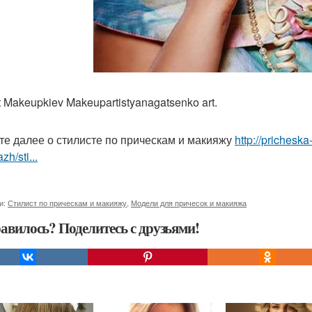
 Makeupkiev Makeupartistyanagatsenko art.
те далее о стилисте по прическам и макияжу
http://prichesk
zh/sti...
и:
Стилист по прическам и макияжу
,
Модели для причесок и макияжа
авилось? Поделитесь с друзьями!