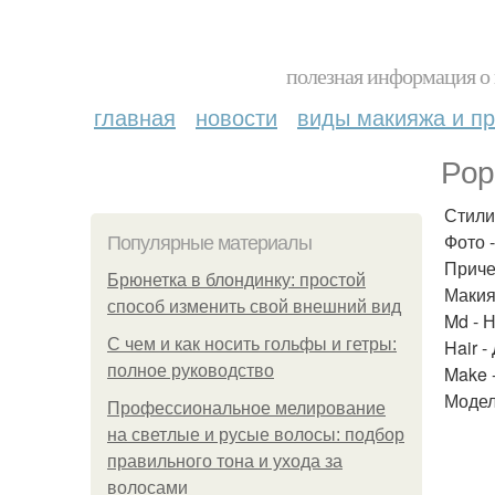
полезная информация о 
главная
новости
виды макияжа и пр
Pop 
Стили
Фото 
Популярные материалы
Приче
Брюнетка в блондинку: простой
Макия
способ изменить свой внешний вид
Md - 
С чем и как носить гольфы и гетры:
Hair -
полное руководство
Make -
Модель
Профессиональное мелирование
на светлые и русые волосы: подбор
правильного тона и ухода за
волосами