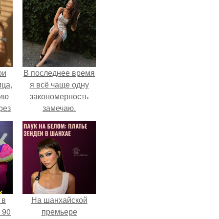
ои
В последнее время
ца,
я всё чаще одну
нию
закономерность
рез
замечаю.
 в
На шанхайской
 90
премьере