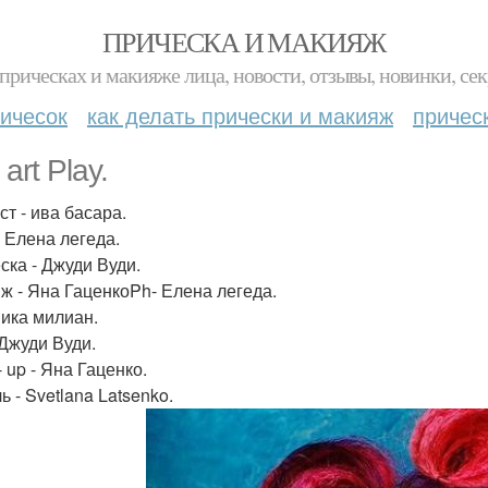
ПРИЧЕСКА И МАКИЯЖ
прическах и макияже лица, новости, отзывы, новинки, сек
ичесок
как делать прически и макияж
причес
art Play.
ст - ива басара.
- Елена легеда.
ска - Джуди Вуди.
ж - Яна ГаценкоPh- Елена легеда.
Ника милиан.
 Джуди Вуди.
 up - Яна Гаценко.
 - Svetlana Latsenko.