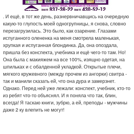
. И ещё, в тот же день, разнервничавщись на очередную
какую-то глупость моей одногрупницы, я снова, словно
перезагрузилась. Это было, как озарение. Глазами
испуганного олененка на меня смотрела маленькая,
хрупкая и испуганная блондинка. Да, она опоздала,
пришла без конспекта, учебника и ещё чего-то там. Но!
Она была с макияжем на все 100%, изящно одетая, на
шпильках и с обалденной укладкой. Открытые плечи,
мягкого кружевного (между прочем из ангорки) свитра -
так и манили сказать ей, что она дура и замерзнет.
Однако. Перед ней уже лежали: конспект, учебник, кто-то
из ребят что-то объяснял. И я поняла что так, блин,
всегда! Я таскаю книги, зубрю, а ей, преподы - мужчины
даже 2 ку влепить не могут!