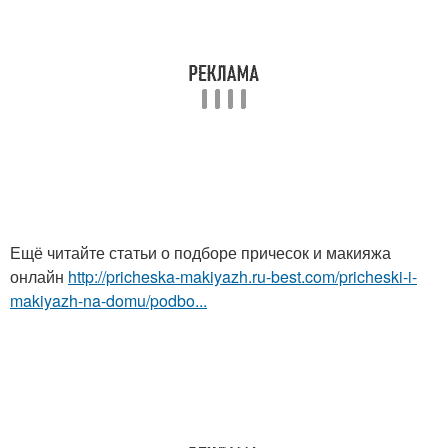
Ещё читайте статьи о подборе причесок и макияжа
онлайн
http://pricheska-makiyazh.ru-best.com/pricheski-i-
makiyazh-na-domu/podbo...