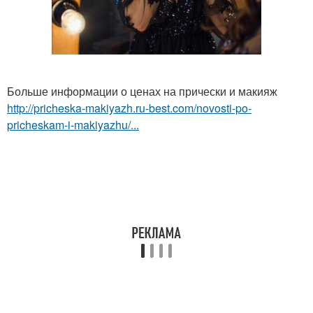
Больше информации о ценах на прически и макияж
http://pricheska-makiyazh.ru-best.com/novosti-po-
pricheskam-i-makiyazhu/...