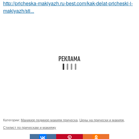
http://pricheska-makiyazh.ru-best.com/kak-delat-pricheski-i-
makiyazh/sti...
Категории:
Маникюр педикюр макияж прическа
,
Цены на прически и макияж
,
Стилист по прическам и макияжу