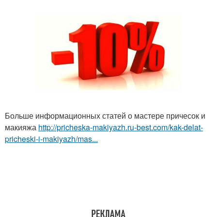
Больше информационных статей о мастере причесок и
макияжа
http://pricheska-makiyazh.ru-best.com/kak-delat-
pricheski-i-makiyazh/mas...