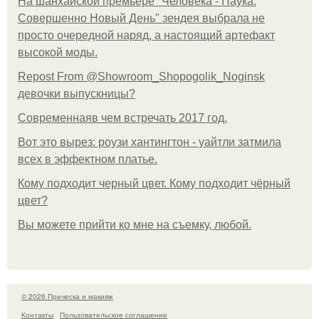
На шанхайской премьере "Человека - Паука:
Совершенно Новый День" зендея выбрала не
просто очередной наряд, а настоящий артефакт
высокой моды.
Repost From @Showroom_Shopogolik_Noginsk
девочки выпускницы?
Современнаяв чем встречать 2017 год.
Вот это вырез: роузи хантингтон - уайтли затмила
всех в эффектном платьe.
Кому подходит черный цвет. Кому подходит чёрный
цвет?
Вы можете прийти ко мне на съемку, любой.
© 2026 Прическа и макияж
Контакты
Пользовательское соглашение