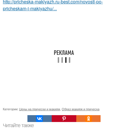
http://pricheska-makiyazh.ru-best.com/novosti-po-
pricheskam-i-makiyazhu/...
Категории:
Цены на прически и макияж
,
Образ макияж и прическа
Читайте также