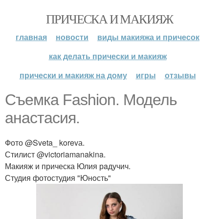
ПРИЧЕСКА И МАКИЯЖ
главная
новости
виды макияжа и причесок
как делать прически и макияж
прически и макияж на дому
игры
отзывы
Съемка Fashion. Модель
анастасия.
Фото @Sveta_ korevа.
Стилист @victоriamanakina.
Макияж и прическа Юлия рaдучич.
Студия фотостудия "Юнoсть"